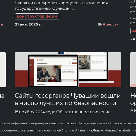
20
Чувашии оцифровать процессы выполнения
ме
государственных функций. ...
пр
конструктор форм
по
пр
ти
21 янв. 2025 г.
Новости
А
20 
ма
Сайты госорганов Чувашии вошли
Н
в число лучших по безопасности
о
в
к
15 ноября 2024 года Общественное движение
д
ных
«Информация для всех» представило результаты
исследования информационной безопасности
тавления функций авторизации и анализа трафика. Пользуясь данным сайтом, пользовател
11
официальных сайтов регионов России. Интернет-
. в сторонние сервисы анализа посетителей Спутник.Аналитика, Яндекс.Метрика) и обработк
ра
ресурсы Чувашии вошли в чис...