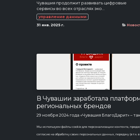
Чувашия продолжит развивать цифровые
сервисы во всех отраслях эко...
управление данными
31 янв. 2025 г.
Новос
В Чувашии заработала платфор
региональных брендов
29 ноября 2024 года «Чувашия БлагоДарит» – та
называется платформа для продвижения мест
брендов, которая заработала в нашем регионе.
Мы используем файлы cookie для персонализации контента, предос
Проект создан по поручению Главы Чувашии
согласие на обработку своих персональных данных, передачу (в т.ч
Олега Николаева. Разра...