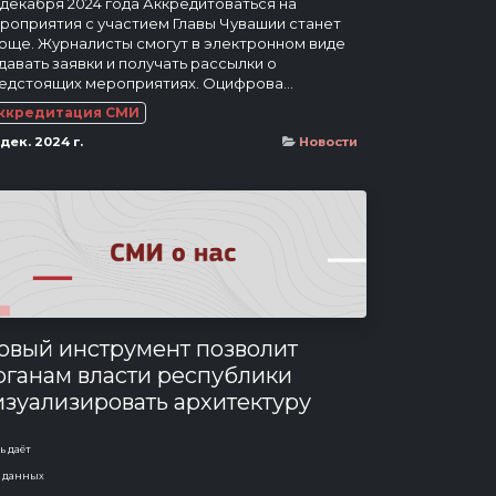
 декабря 2024 года Аккредитоваться на
роприятия с участием Главы Чувашии станет
още. Журналисты смогут в электронном виде
давать заявки и получать рассылки о
едстоящих мероприятиях. Оцифрова...
ккредитация СМИ
дек. 2024 г.
Новости
овый инструмент позволит
рганам власти республики
изуализировать архитектуру
анных (МК в Чебоксарах)
ь даёт
 ноября 2024 года Компания «АСофт21»
у данных
зрабатывает подсистему визуализации и