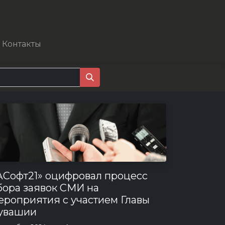
Контакты
АСофт21» оцифровал процесс
бора заявок СМИ на
ероприятия с участием Главы
увашии