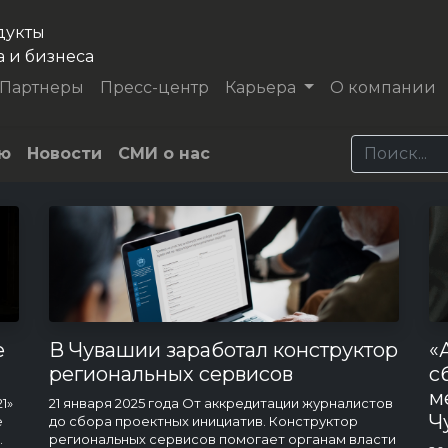
дукты
а и бизнеса
Партнеры
Пресс-центр
Карьера
О компании
ью
Новости
СМИ о нас
е
В Чувашии заработал конструктор
«
региональных сервисов
с
м
1»
21 января 2025 года От аккредитации журналистов
Ч
е
до сбора проектных инициатив. Конструктор
.
региональных сервисов помогает органам власти