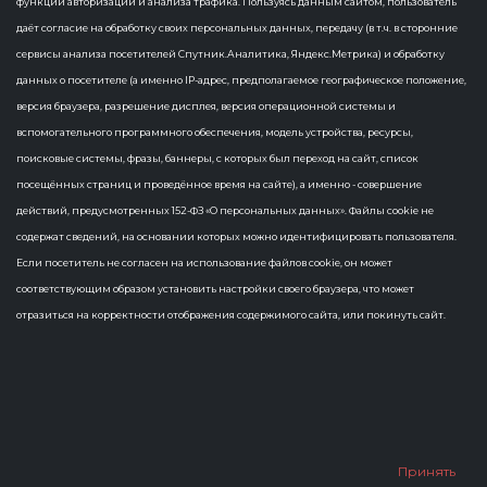
функций авторизации и анализа трафика. Пользуясь данным сайтом, пользователь
даёт согласие на обработку своих персональных данных, передачу (в т.ч. в сторонние
Как с помощью «ASOFT. Платформа»
сервисы анализа посетителей Спутник.Аналитика, Яндекс.Метрика) и обработку
выстроить эффективный процесс
данных о посетителе (а именно IP-адрес, предполагаемое географическое положение,
реализации инициативных проектов
версия браузера, разрешение дисплея, версия операционной системы и
вспомогательного программного обеспечения, модель устройства, ресурсы,
поисковые системы, фразы, баннеры, с которых был переход на сайт, список
посещённых страниц и проведённое время на сайте), а именно - совершение
действий, предусмотренных 152-ФЗ «О персональных данных». Файлы cookie не
содержат сведений, на основании которых можно идентифицировать пользователя.
Если посетитель не согласен на использование файлов cookie, он может
соответствующим образом установить настройки своего браузера, что может
отразиться на корректности отображения содержимого сайта, или покинуть сайт.
Принять