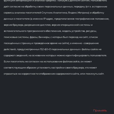
функций авторизации и анализа трафика. Пользуясь данным сайтом, пользователь
даёт согласие на обработку своих персональных данных, передачу (в т.ч. в сторонние
сервисы анализа посетителей Спутник.Аналитика, Яндекс.Метрика) и обработку
События не найдены
данных о посетителе (а именно IP-адрес, предполагаемое географическое положение,
версия браузера, разрешение дисплея, версия операционной системы и
вспомогательного программного обеспечения, модель устройства, ресурсы,
поисковые системы, фразы, баннеры, с которых был переход на сайт, список
посещённых страниц и проведённое время на сайте), а именно - совершение
действий, предусмотренных 152-ФЗ «О персональных данных». Файлы cookie не
содержат сведений, на основании которых можно идентифицировать пользователя.
Если посетитель не согласен на использование файлов cookie, он может
соответствующим образом установить настройки своего браузера, что может
отразиться на корректности отображения содержимого сайта, или покинуть сайт.
Принять