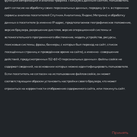
функций авторизации и анализа трафика. Пользуясь данным сайтом, пользователь
даёт согласие на обработку своих персональных данных, передачу (в т.ч. в сторонние
сервисы анализа посетителей Спутник.Аналитика, Яндекс.Метрика) и обработку
События не найдены
данных о посетителе (а именно IP-адрес, предполагаемое географическое положение,
версия браузера, разрешение дисплея, версия операционной системы и
вспомогательного программного обеспечения, модель устройства, ресурсы,
поисковые системы, фразы, баннеры, с которых был переход на сайт, список
посещённых страниц и проведённое время на сайте), а именно - совершение
действий, предусмотренных 152-ФЗ «О персональных данных». Файлы cookie не
содержат сведений, на основании которых можно идентифицировать пользователя.
Если посетитель не согласен на использование файлов cookie, он может
соответствующим образом установить настройки своего браузера, что может
отразиться на корректности отображения содержимого сайта, или покинуть сайт.
Принять