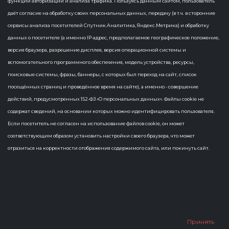
функций авторизации и анализа трафика. Пользуясь данным сайтом, пользователь
даёт согласие на обработку своих персональных данных, передачу (в т.ч. в сторонние
сервисы анализа посетителей Спутник.Аналитика, Яндекс.Метрика) и обработку
События не найдены
данных о посетителе (а именно IP-адрес, предполагаемое географическое положение,
версия браузера, разрешение дисплея, версия операционной системы и
вспомогательного программного обеспечения, модель устройства, ресурсы,
поисковые системы, фразы, баннеры, с которых был переход на сайт, список
посещённых страниц и проведённое время на сайте), а именно - совершение
действий, предусмотренных 152-ФЗ «О персональных данных». Файлы cookie не
содержат сведений, на основании которых можно идентифицировать пользователя.
Если посетитель не согласен на использование файлов cookie, он может
соответствующим образом установить настройки своего браузера, что может
отразиться на корректности отображения содержимого сайта, или покинуть сайт.
Принять