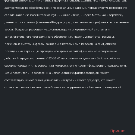
функций авторизации и анализа трафика. Пользуясь данным сайтом, пользователь
даёт согласие на обработку своих персональных данных, передачу (в т.ч. в сторонние
сервисы анализа посетителей Спутник.Аналитика, Яндекс.Метрика) и обработку
данных о посетителе (а именно IP-адрес, предполагаемое географическое положение,
версия браузера, разрешение дисплея, версия операционной системы и
вспомогательного программного обеспечения, модель устройства, ресурсы,
поисковые системы, фразы, баннеры, с которых был переход на сайт, список
посещённых страниц и проведённое время на сайте), а именно - совершение
действий, предусмотренных 152-ФЗ «О персональных данных». Файлы cookie не
содержат сведений, на основании которых можно идентифицировать пользователя.
Если посетитель не согласен на использование файлов cookie, он может
соответствующим образом установить настройки своего браузера, что может
отразиться на корректности отображения содержимого сайта, или покинуть сайт.
Принять