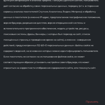
функций авторизации и анализа трафика. Пользуясь данным сайтом, пользователь
1 Статья
даёт согласие на обработку своих персональных данных, передачу (в т.ч. в сторонние
сервисы анализа посетителей Спутник.Аналитика, Яндекс.Метрика) и обработку
Стажировка
×
данных о посетителе (а именно IP-адрес, предполагаемое географическое положение,
версия браузера, разрешение дисплея, версия операционной системы и
вспомогательного программного обеспечения, модель устройства, ресурсы,
поисковые системы, фразы, баннеры, с которых был переход на сайт, список
посещённых страниц и проведённое время на сайте), а именно - совершение
действий, предусмотренных 152-ФЗ «О персональных данных». Файлы cookie не
содержат сведений, на основании которых можно идентифицировать пользователя.
Если посетитель не согласен на использование файлов cookie, он может
соответствующим образом установить настройки своего браузера, что может
отразиться на корректности отображения содержимого сайта, или покинуть сайт.
Студенты ИТ-направлений могут пройти
стажировку в «АСофт21»
17 апреля 2025 года «АСофт21» рассказал об условиях
стажировки в компании на Дне карьеры в Чувашском
госуниверситете им. И.Н. Ульянова. Встреча прошла на
факультете информатики и вычислительной техник...
Принять
Карьера
Стажировка