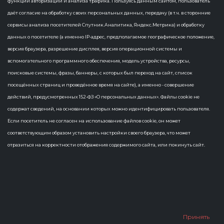
функций авторизации и анализа трафика. Пользуясь данным сайтом, пользователь
1 Статья
даёт согласие на обработку своих персональных данных, передачу (в т.ч. в сторонние
сервисы анализа посетителей Спутник.Аналитика, Яндекс.Метрика) и обработку
управление проектами
×
данных о посетителе (а именно IP-адрес, предполагаемое географическое положение,
версия браузера, разрешение дисплея, версия операционной системы и
вспомогательного программного обеспечения, модель устройства, ресурсы,
поисковые системы, фразы, баннеры, с которых был переход на сайт, список
посещённых страниц и проведённое время на сайте), а именно - совершение
действий, предусмотренных 152-ФЗ «О персональных данных». Файлы cookie не
содержат сведений, на основании которых можно идентифицировать пользователя.
Если посетитель не согласен на использование файлов cookie, он может
соответствующим образом установить настройки своего браузера, что может
отразиться на корректности отображения содержимого сайта, или покинуть сайт.
Управление проектами – в вашем
смартфоне
5 июля 2024 года У информационной системы управления
проектами Чувашии появится мобильная версия.
Пользователи получат оперативный доступ к задачам с
планшетов и смартфонов. Мобильное приложение разра...
Принять
мобильное приложение
управление проектами