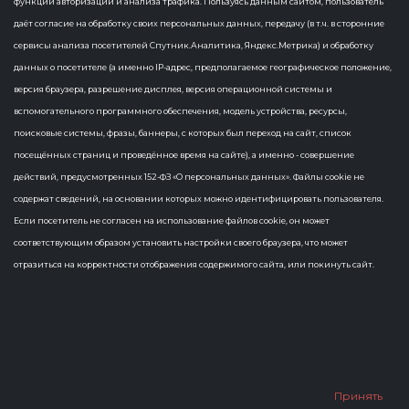
функций авторизации и анализа трафика. Пользуясь данным сайтом, пользователь
1 Статья
даёт согласие на обработку своих персональных данных, передачу (в т.ч. в сторонние
сервисы анализа посетителей Спутник.Аналитика, Яндекс.Метрика) и обработку
нейросети
×
данных о посетителе (а именно IP-адрес, предполагаемое географическое положение,
версия браузера, разрешение дисплея, версия операционной системы и
вспомогательного программного обеспечения, модель устройства, ресурсы,
поисковые системы, фразы, баннеры, с которых был переход на сайт, список
посещённых страниц и проведённое время на сайте), а именно - совершение
действий, предусмотренных 152-ФЗ «О персональных данных». Файлы cookie не
содержат сведений, на основании которых можно идентифицировать пользователя.
Если посетитель не согласен на использование файлов cookie, он может
соответствующим образом установить настройки своего браузера, что может
отразиться на корректности отображения содержимого сайта, или покинуть сайт.
ИИ ускорит получение госуслуг в
многофункциональных центрах
Чувашии
5 марта 2025 года Получать государственные и
муниципальные услуги в Чувашии станет еще удобнее. В
многофункциональных центрах появится интеллектуальная
обработка документов. Технологию внедрила команд...
Принять