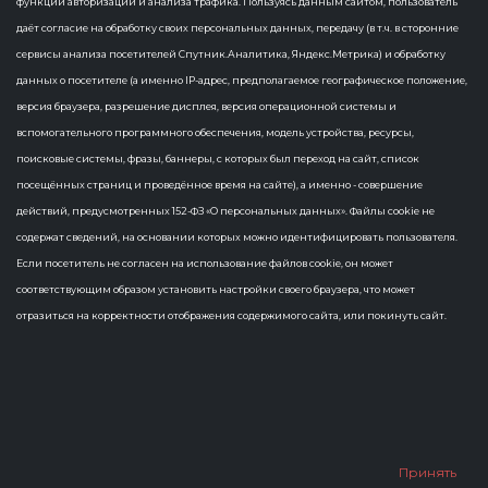
функций авторизации и анализа трафика. Пользуясь данным сайтом, пользователь
3 Статьи
даёт согласие на обработку своих персональных данных, передачу (в т.ч. в сторонние
сервисы анализа посетителей Спутник.Аналитика, Яндекс.Метрика) и обработку
управление данными
×
данных о посетителе (а именно IP-адрес, предполагаемое географическое положение,
версия браузера, разрешение дисплея, версия операционной системы и
вспомогательного программного обеспечения, модель устройства, ресурсы,
поисковые системы, фразы, баннеры, с которых был переход на сайт, список
посещённых страниц и проведённое время на сайте), а именно - совершение
действий, предусмотренных 152-ФЗ «О персональных данных». Файлы cookie не
содержат сведений, на основании которых можно идентифицировать пользователя.
Если посетитель не согласен на использование файлов cookie, он может
соответствующим образом установить настройки своего браузера, что может
отразиться на корректности отображения содержимого сайта, или покинуть сайт.
Чат-бот и не только: как эффективно
использовать данные для решения
задач государства
14 ноября 2025 года В мессенджере MAX заработал чат-бот
«Публичные Wi-Fi в Чувашии» . Проект реализован
Минцифры Чувашии с помощью инструментов
региональной системы управления данными. Сервис
Принять