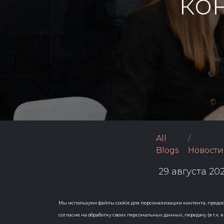
ко
All
Blogs
Новости
29 августа 20
Вся инфо
Мы используем файлы cookie для персонализации контента, предос
отборах 
согласие на обработку своих персональных данных, передачу (в т.ч