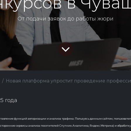
нкурсов в Чува
От подачи заявок до работы жюри
Новая платформа упростит проведение профессиональных кон
25 года
рмация о профессиональных конкур
тавления функций авторизации и анализа трафика. Пользуясь данным сайтом, пользовател
в Чувашии – на сайте
lider.cap.ru
. Зд
. в сторонние сервисы анализа посетителей Спутник.Аналитика, Яндекс.Метрика) и обработк