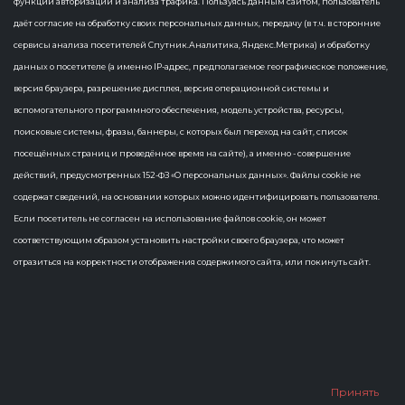
программного
функций авторизации и анализа трафика. Пользуясь данным сайтом, пользователь
даёт согласие на обработку своих персональных данных, передачу (в т.ч. в сторонние
обеспечения
сервисы анализа посетителей Спутник.Аналитика, Яндекс.Метрика) и обработку
данных о посетителе (а именно IP-адрес, предполагаемое географическое положение,
Решение вынес Экспертный совет при
версия браузера, разрешение дисплея, версия операционной системы и
Минцифры России
вспомогательного программного обеспечения, модель устройства, ресурсы,
поисковые системы, фразы, баннеры, с которых был переход на сайт, список
посещённых страниц и проведённое время на сайте), а именно - совершение
действий, предусмотренных 152-ФЗ «О персональных данных». Файлы cookie не
содержат сведений, на основании которых можно идентифицировать пользователя.
Если посетитель не согласен на использование файлов cookie, он может
All
Информационная система ПМПК – в Реестре отечественного программного обеспечения
соответствующим образом установить настройки своего браузера, что может
Blogs
Новости
отразиться на корректности отображения содержимого сайта, или покинуть сайт.
15 мая 2024 года
Еще одна разработка
компании «АСофт21» вошла в
Принять
Реестр отечественного