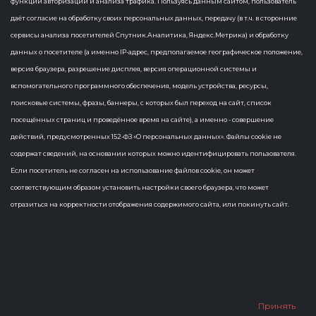
функций авторизации и анализа трафика. Пользуясь данным сайтом, пользователь
сбор и аккумулирование информации,
даёт согласие на обработку своих персональных данных, передачу (в т.ч. в сторонние
региональные витрины, генерация
сервисы анализа посетителей Спутник.Аналитика, Яндекс.Метрика) и обработку
открытых данных
данных о посетителе (а именно IP-адрес, предполагаемое географическое положение,
версия браузера, разрешение дисплея, версия операционной системы и
вспомогательного программного обеспечения, модель устройства, ресурсы,
поисковые системы, фразы, баннеры, с которых был переход на сайт, список
посещённых страниц и проведённое время на сайте), а именно - совершение
действий, предусмотренных 152-ФЗ «О персональных данных». Файлы cookie не
содержат сведений, на основании которых можно идентифицировать пользователя.
Если посетитель не согласен на использование файлов cookie, он может
All
Как устроено региональное озеро данных
соответствующим образом установить настройки своего браузера, что может
Blogs
Новости
отразиться на корректности отображения содержимого сайта, или покинуть сайт.
19 февр​аля 2024 года
Сбор, актуализация и анализ
государственных данных –
Принять
новый цифровой инструмент